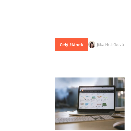
Celý článek
Jitka Hrdličková