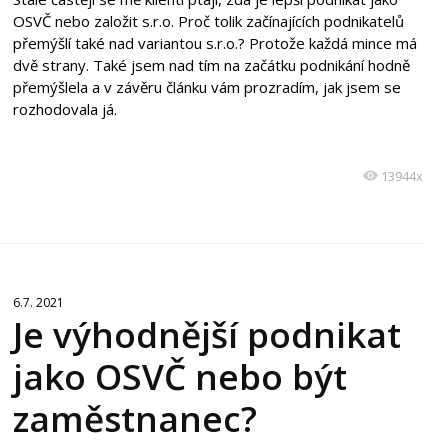
OSVČ nebo založit s.r.o. Proč tolik začínajících podnikatelů
přemýšlí také nad variantou s.r.o.? Protože každá mince má
dvě strany. Také jsem nad tím na začátku podnikání hodně
přemýšlela a v závěru článku vám prozradím, jak jsem se
rozhodovala já.
13944x
6.7. 2021
Je výhodnější podnikat
jako OSVČ nebo být
zaměstnanec?