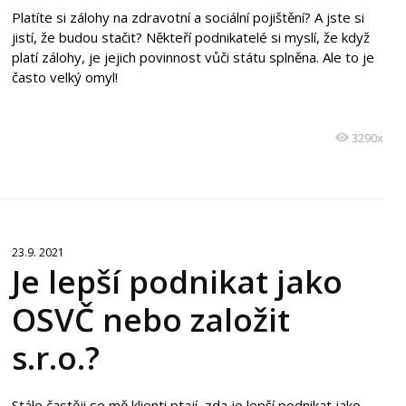
Platíte si zálohy na zdravotní a sociální pojištění? A jste si
jistí, že budou stačit? Někteří podnikatelé si myslí, že když
platí zálohy, je jejich povinnost vůči státu splněna. Ale to je
často velký omyl!
3290x
23.9. 2021
Je lepší podnikat jako
OSVČ nebo založit
s.r.o.?
Stále častěji se mě klienti ptají, zda je lepší podnikat jako