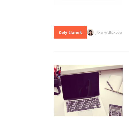
Celý článek
Jitka Hrdličková