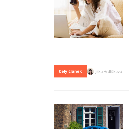
Celý článek
Jitka Hrdličková