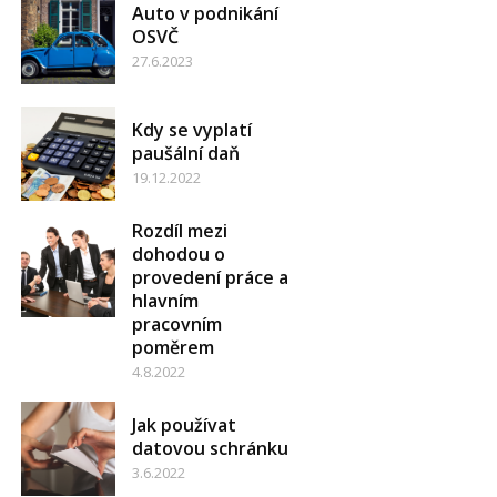
Auto v podnikání
OSVČ
27.6.2023
Kdy se vyplatí
paušální daň
19.12.2022
Rozdíl mezi
dohodou o
provedení práce a
hlavním
pracovním
poměrem
4.8.2022
Jak používat
datovou schránku
3.6.2022