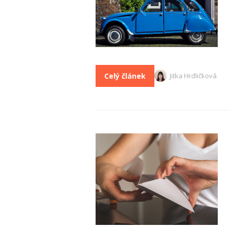
Celý článek
Jitka Hrdličková