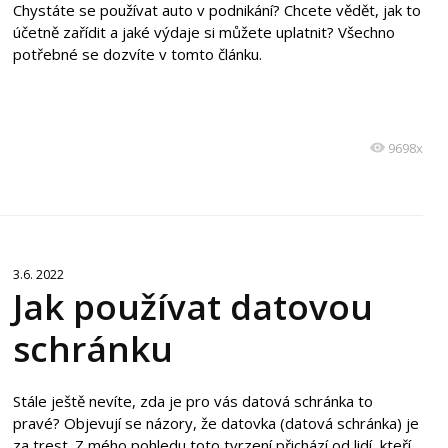
Chystáte se používat auto v podnikání? Chcete vědět, jak to
účetně zařídit a jaké výdaje si můžete uplatnit? Všechno
potřebné se dozvíte v tomto článku.
9698x
3.6. 2022
Jak používat datovou
schránku
Stále ještě nevíte, zda je pro vás datová schránka to
pravé? Objevují se názory, že datovka (datová schránka) je
za trest. Z mého pohledu toto tvrzení přichází od lidí, kteří