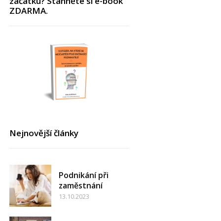
začátku? Stáhněte si e-book
ZDARMA.
Nejnovější články
Podnikání při
zaměstnání
13.10.2023