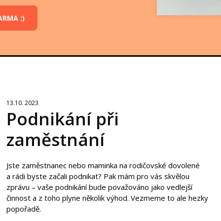
ARMA :)
13.10. 2023
Podnikání při
zaměstnání
Jste zaměstnanec nebo maminka na rodičovské dovolené
a rádi byste začali podnikat? Pak mám pro vás skvělou
zprávu – vaše podnikání bude považováno jako vedlejší
činnost a z toho plyne několik výhod. Vezmeme to ale hezky
popořadě.