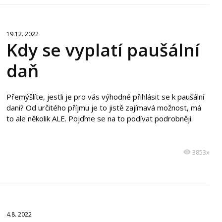
19.12. 2022
Kdy se vyplatí paušální
daň
Přemýšlíte, jestli je pro vás výhodné přihlásit se k paušální
dani? Od určitého příjmu je to jistě zajímavá možnost, má
to ale několik ALE. Pojďme se na to podívat podrobněji.
3853x
4.8. 2022