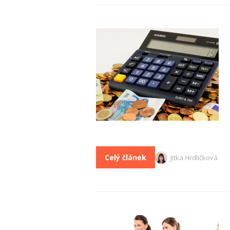
Celý článek
Jitka Hrdličková