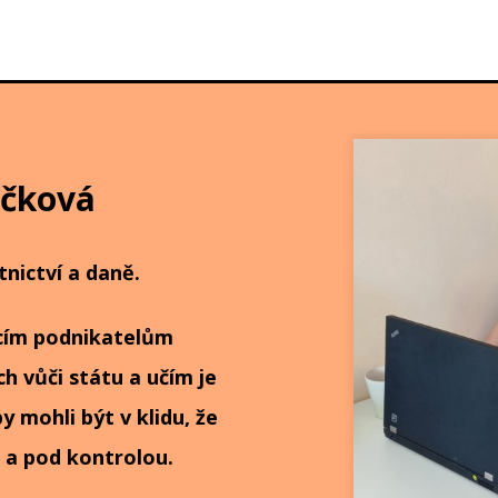
ičková
tnictví a daně.
cím podnikatelům
h vůči státu a učím je
y mohli být v klidu, že
 a pod kontrolou.