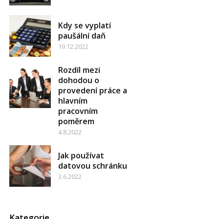
Kdy se vyplatí
paušální daň
19.12.2022
Rozdíl mezi
dohodou o
provedení práce a
hlavním
pracovním
poměrem
4.8.2022
Jak používat
datovou schránku
3.6.2022
Kategorie