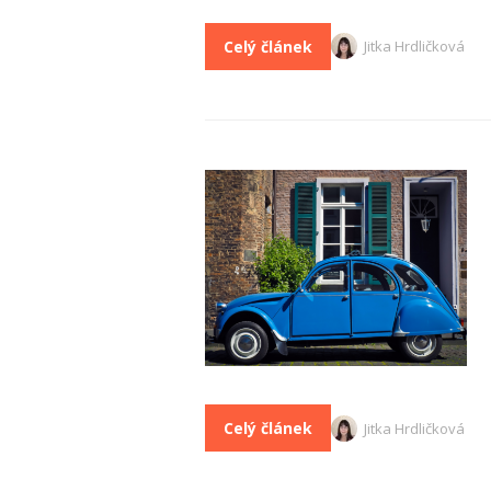
Celý článek
Jitka Hrdličková
Celý článek
Jitka Hrdličková