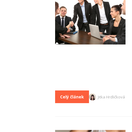
Celý článek
Jitka Hrdličková