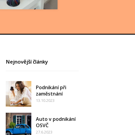
Nejnovější články
Podnikání při
zaměstnání
13.10.2023
Auto v podnikání
OSVČ
27.6.2023