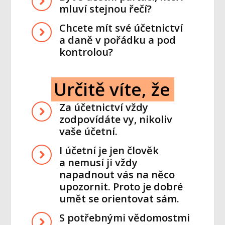
mluví stejnou řečí?
Chcete mít své účetnictví
a daně v pořádku a pod
kontrolou?
Určitě víte, že
Za účetnictví vždy
zodpovídáte vy, nikoliv
vaše účetní.
I účetní je jen člověk
a nemusí ji vždy
napadnout vás na něco
upozornit. Proto je dobré
umět se orientovat sám.
S potřebnými vědomostmi